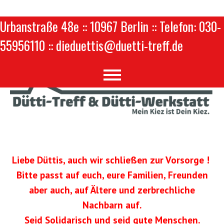
Urbanstraße 48e :: 10967 Berlin :: Telefon: 030-
55956110 :: dieduettis@duetti-treff.de
Liebe Düttis, auch wir schließen zur Vorsorge !
Bitte passt auf euch, eure Familien, Freunden
aber auch, auf Ältere und zerbrechliche
Nachbarn auf.
Seid Solidarisch und seid gute Menschen.