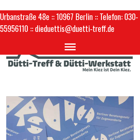
Urbanstraße 48e :: 10967 Berlin :: Telefon: 030-
55956110 :: dieduettis@duetti-treff.de