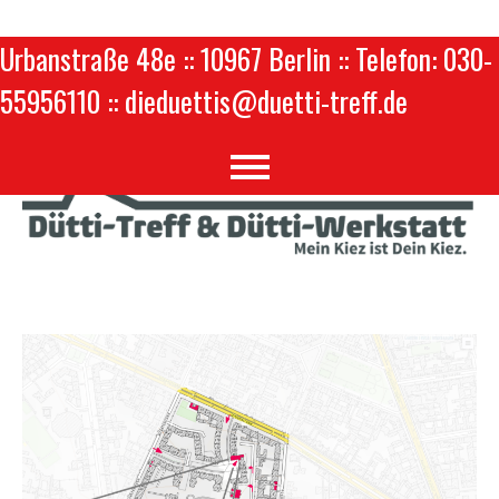
Urbanstraße 48e :: 10967 Berlin :: Telefon: 030-
55956110 :: dieduettis@duetti-treff.de