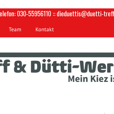
Telefon: 030-55956110 :: dieduettis@duetti-tref
Team
Kontakt