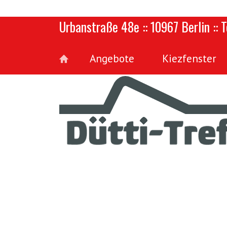
Urbanstraße 48e :: 10967 Berlin :: 
Angebote
Kiezfenster